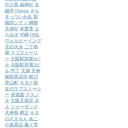
中之島
歯神社
太
融寺
Quiyox
そら
きっついわあ
新
梅田シティ
綱敷
天神社
本渡章
ま
ち歩き
中崎
QOL
ウェルビーイング
北の大火
ごて地
蔵
ラブストーリ
ー
大阪駅前第4ビ
ル
大阪駅前第2ビ
ル
包丁
天満
天神
橋筋商店街
蜆川
堂山町
キタと彼
女のラブストーリ
ー
居酒屋
クスノ
キ
大阪天満宮
天
人
ジャーダック
天神祭
樽正
キタ
のええもん
あこ
や楽器店
薫々堂