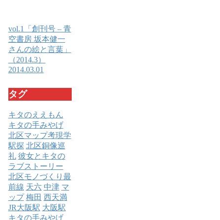
vol.1「創刊号 – 青
空書房 坂本健一
さんの絵と言葉」
（2014.3）
2014.03.01
タグ
キタのええもん
キタの手みやげ
北区マップ考現学
駅探
北区銅像巡
礼
彼女とキタの
ラブストーリー
北区モノづくり最
前線
天六
中津
マ
ップ
梅田
西天満
JR大阪駅
大阪駅
キタの手みやげ