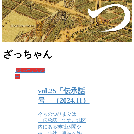
ざっちゃん
バックナンバ
ー
vol.25「伝承話
号」（2024.11）
今号のつひまぶは、
「伝承話」です。北区
内にある神社仏閣や
祠、小社、御神木等に