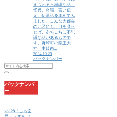
まつわる不思議な話、
怪異、奇瑞、言い伝
え、伝承話を集めてみ
ました。こんな大都会
の北区にも、目を凝ら
せば、あちこちに不思
議な話があるもので
す。野崎町の龍王大
神、中崎西...
2024.10.29
バックナンバー
バックナンバ
ー
vol.28「古地図
号」（2026.5）