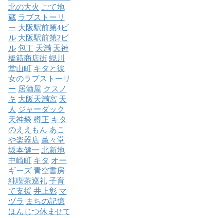
北の大火
ごて地
蔵
ラブストーリ
ー
大阪駅前第4ビ
ル
大阪駅前第2ビ
ル
包丁
天満
天神
橋筋商店街
蜆川
堂山町
キタと彼
女のラブストーリ
ー
居酒屋
クスノ
キ
大阪天満宮
天
人
ジャーダック
天神祭
樽正
キタ
のええもん
あこ
や楽器店
薫々堂
坂本健一
北新地
中崎町
キタ
オー
ギーズ
青空書房
純喫茶巡礼
子育
て支援
井上彰
マ
ヅラ
まちの記憶
ほんじつ休ませて