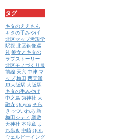
タグ
キタのええもん
キタの手みやげ
北区マップ考現学
駅探
北区銅像巡
礼
彼女とキタの
ラブストーリー
北区モノづくり最
前線
天六
中津
マ
ップ
梅田
西天満
JR大阪駅
大阪駅
キタの手みやげ
中之島
歯神社
太
融寺
Quiyox
そら
きっついわあ
新
梅田シティ
綱敷
天神社
本渡章
ま
ち歩き
中崎
QOL
ウェルビーイング