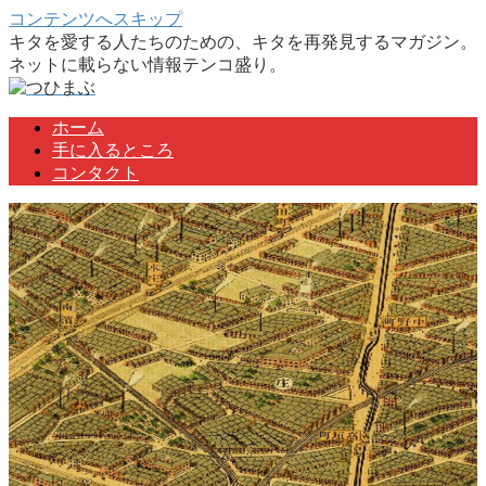
コンテンツへスキップ
キタを愛する人たちのための、キタを再発見するマガジン。
ネットに載らない情報テンコ盛り。
ホーム
手に入るところ
コンタクト