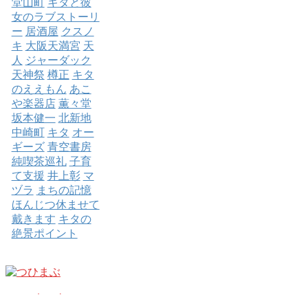
堂山町
キタと彼
女のラブストーリ
ー
居酒屋
クスノ
キ
大阪天満宮
天
人
ジャーダック
天神祭
樽正
キタ
のええもん
あこ
や楽器店
薫々堂
坂本健一
北新地
中崎町
キタ
オー
ギーズ
青空書房
純喫茶巡礼
子育
て支援
井上彰
マ
ヅラ
まちの記憶
ほんじつ休ませて
戴きます
キタの
絶景ポイント
ホーム