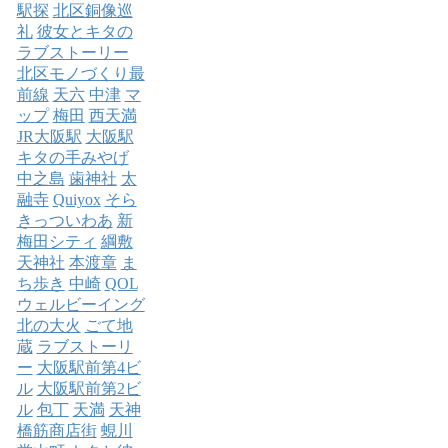
駅探
北区銅像巡
礼
彼女とキタの
ラブストーリー
北区モノづくり最
前線
天六
中津
マ
ップ
梅田
西天満
JR大阪駅
大阪駅
キタの手みやげ
中之島
歯神社
太
融寺
Quiyox
そら
きっついわあ
新
梅田シティ
綱敷
天神社
本渡章
ま
ち歩き
中崎
QOL
ウェルビーイング
北の大火
ごて地
蔵
ラブストーリ
ー
大阪駅前第4ビ
ル
大阪駅前第2ビ
ル
包丁
天満
天神
橋筋商店街
蜆川