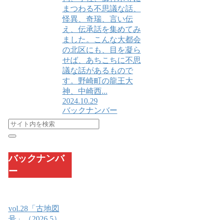
まつわる不思議な話、
怪異、奇瑞、言い伝
え、伝承話を集めてみ
ました。こんな大都会
の北区にも、目を凝ら
せば、あちこちに不思
議な話があるもので
す。野崎町の龍王大
神、中崎西...
2024.10.29
バックナンバー
バックナンバ
ー
vol.28「古地図
号」（2026.5）