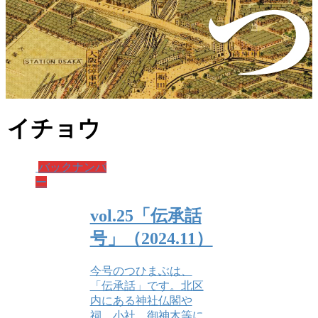
イチョウ
バックナンバ
ー
vol.25「伝承話
号」（2024.11）
今号のつひまぶは、
「伝承話」です。北区
内にある神社仏閣や
祠、小社、御神木等に