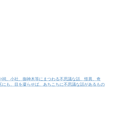
や祠、小社、御神木等にまつわる不思議な話、怪異、奇
区にも、目を凝らせば、あちこちに不思議な話があるもの