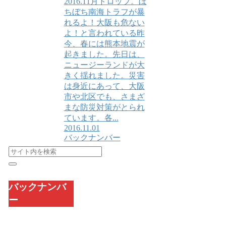
2016.11月ドロップ。ぼ
ちぼち南海トラフが暴
れるよ！大阪も危ない
よ！と言われている昨
今、春には熊本地震が
起きました。先日は、
ニュージーランドが大
きく揺れました。災害
は身近にあって、大阪
市や北区でも、さまざ
まな防災対策がとられ
ています。各...
2016.11.01
バックナンバー
バックナンバ
ー