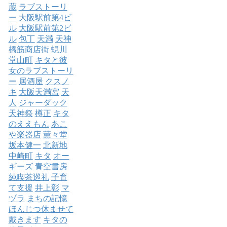
蔵
ラブストーリ
ー
大阪駅前第4ビ
ル
大阪駅前第2ビ
ル
包丁
天満
天神
橋筋商店街
蜆川
堂山町
キタと彼
女のラブストーリ
ー
居酒屋
クスノ
キ
大阪天満宮
天
人
ジャーダック
天神祭
樽正
キタ
のええもん
あこ
や楽器店
薫々堂
坂本健一
北新地
中崎町
キタ
オー
ギーズ
青空書房
純喫茶巡礼
子育
て支援
井上彰
マ
ヅラ
まちの記憶
ほんじつ休ませて
戴きます
キタの