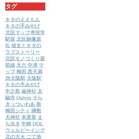
タグ
キタのええもん
キタの手みやげ
北区マップ考現学
駅探
北区銅像巡
礼
彼女とキタの
ラブストーリー
北区モノづくり最
前線
天六
中津
マ
ップ
梅田
西天満
JR大阪駅
大阪駅
キタの手みやげ
中之島
歯神社
太
融寺
Quiyox
そら
きっついわあ
新
梅田シティ
綱敷
天神社
本渡章
ま
ち歩き
中崎
QOL
ウェルビーイング
北の大火
ごて地