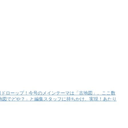
月1日ドローップ！今号のメインテーマは「古地図」。ここ数
地図でどや？」と編集スタッフに持ちかけ、実現！あたり